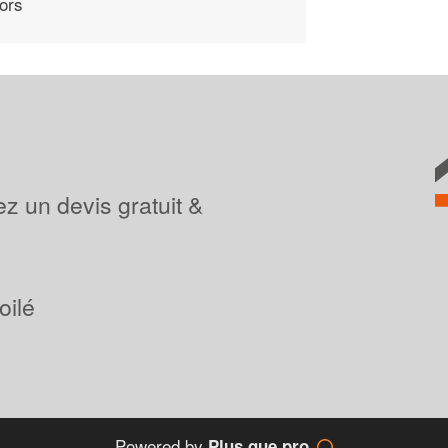
ors
z un devis gratuit &
oilé
Powered by
Plus que pro