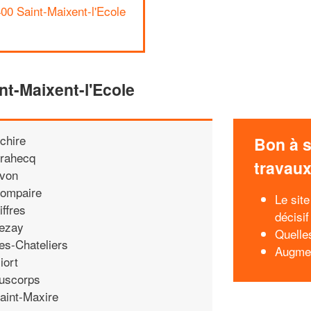
00 Saint-Maixent-l'Ecole
nt-Maixent-l'Ecole
chire
Bon à s
rahecq
travau
von
ompaire
Le sit
iffres
décisif
ezay
Quelles
es-Chateliers
Augmen
iort
uscorps
aint-Maxire