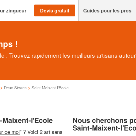
ur zingueur
Devis gratuit
Guides pour les pros
mps !
e : Trouvez rapidement les meilleurs artisans autou
>
Deux-Sèvres
>
Saint-Maixent-l'Ecole
-Maixent-l'Ecole
Nous cherchons pou
Saint-Maixent-l'Eco
ur de moi
" ? Voici 2 artisans