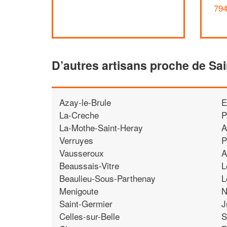
794
D’autres artisans proche de Sai
Azay-le-Brule
E
La-Creche
P
La-Mothe-Saint-Heray
A
Verruyes
P
Vausseroux
A
Beaussais-Vitre
L
Beaulieu-Sous-Parthenay
L
Menigoute
N
Saint-Germier
J
Celles-sur-Belle
S