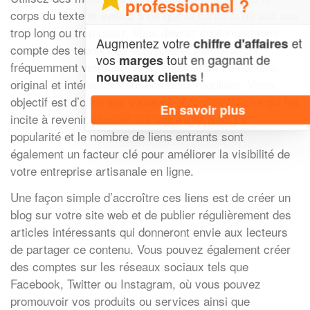
professionnel ?
corps du texte et veillez à ce que le contenu ne soit pas
trop long ou trop court. Vous devrez également tenir
Augmentez votre
et
chiffre d'affaires
compte des tendances actuelles et mettre à jour
vos
tout en gagnant de
marges
fréquemment votre site web, en ajoutant du contenu
!
nouveaux clients
original et intéressant sur une base régulière. Votre
objectif est d’offrir aux visiteurs du contenu riche qui les
En savoir plus
incite à revenir souvent sur votre site web. La
popularité et le nombre de liens entrants sont
également un facteur clé pour améliorer la visibilité de
votre entreprise artisanale en ligne.
Une façon simple d’accroître ces liens est de créer un
blog sur votre site web et de publier régulièrement des
articles intéressants qui donneront envie aux lecteurs
de partager ce contenu. Vous pouvez également créer
des comptes sur les réseaux sociaux tels que
Facebook, Twitter ou Instagram, où vous pouvez
promouvoir vos produits ou services ainsi que