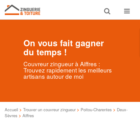
Toggle
Toggle
search
navigat
On vous fait gagner
du temps !
Couvreur zingueur à Aiffres :
Trouvez rapidement les meilleurs
artisans autour de moi
Accueil
>
Trouver un couvreur zingueur
>
Poitou-Charentes
>
Deux-
Sèvres
>
Aiffres