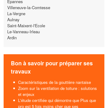
Epannes
Villeneuve-la-Comtesse
La-Vergne
Aulnay
Saint-Maixent-l'Ecole
Le-Vanneau-Irleau
Ardin
Bon à savoir pour préparer ses
travaux
Caractéristiques de la gouttière nantaise
Zoom sur la ventilation de toiture : solutions
et enjeux
L'étude certifiée qui démontre que Plus que
pro est 5 fois moins cher que ses