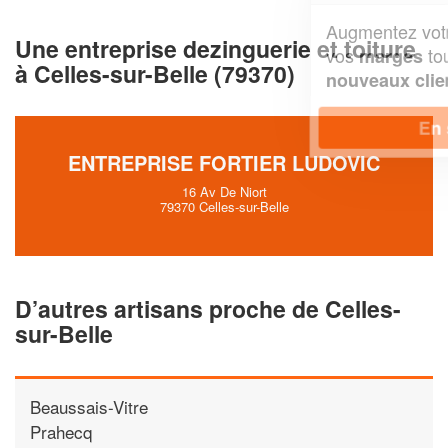
Augmentez votre
et
chiffre d'affaires
Une entreprise dezinguerie et toiture
vos
tout en gagnant de
marges
à Celles-sur-Belle (79370)
!
nouveaux clients
En savoir plus
ENTREPRISE FORTIER LUDOVIC
16 Av De Niort
79370 Celles-sur-Belle
D’autres artisans proche de Celles-
sur-Belle
Beaussais-Vitre
Prahecq