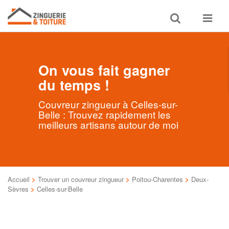
Toggle
Toggle
search
navigat
On vous fait gagner
du temps !
Couvreur zingueur à Celles-sur-
Belle : Trouvez rapidement les
meilleurs artisans autour de moi
Accueil
>
Trouver un couvreur zingueur
>
Poitou-Charentes
>
Deux-
Sèvres
>
Celles-sur-Belle