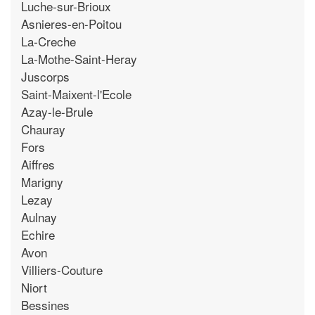
Luche-sur-Brioux
Asnieres-en-Poitou
La-Creche
La-Mothe-Saint-Heray
Juscorps
Saint-Maixent-l'Ecole
Azay-le-Brule
Chauray
Fors
Aiffres
Marigny
Lezay
Aulnay
Echire
Avon
Villiers-Couture
Niort
Bessines