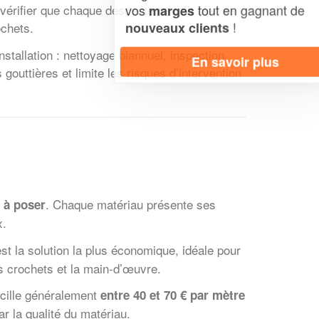
vos
tout en gagnant de
r vérifier que chaque descente remplit bien sa
marges
!
nouveaux clients
ochets.
stallation : nettoyage biannuel, inspection
En savoir plus
outtières et limite les risques d’intervention
. Chaque matériau présente ses
l à poser
x.
est la solution la plus économique, idéale pour
es crochets et la main-d’œuvre.
oscille généralement
entre 40 et 70 € par mètre
r la qualité du matériau.