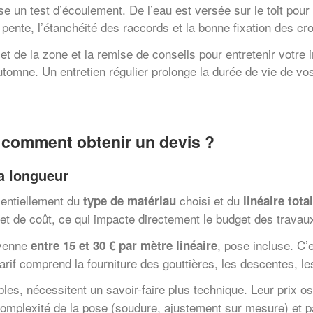
lise un test d’écoulement. De l’eau est versée sur le toit pou
a pente, l’étanchéité des raccords et la bonne fixation des cr
 de la zone et la remise de conseils pour entretenir votre in
omne. Un entretien régulier prolonge la durée de vie de vos g
 comment obtenir un devis ?
la longueur
sentiellement du
choisi et du
type de matériau
linéaire tota
 et de coût, ce qui impacte directement le budget des travau
oyenne
, pose incluse. C’
entre 15 et 30 € par mètre linéaire
tarif comprend la fourniture des gouttières, les descentes, l
bles, nécessitent un savoir-faire plus technique. Leur prix 
 complexité de la pose (soudure, ajustement sur mesure) et pa