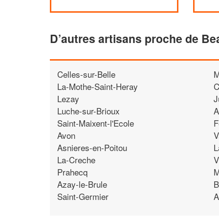
D’autres artisans proche de Be
Celles-sur-Belle
M
La-Mothe-Saint-Heray
C
Lezay
J
Luche-sur-Brioux
A
Saint-Maixent-l'Ecole
F
Avon
V
Asnieres-en-Poitou
L
La-Creche
V
Prahecq
M
Azay-le-Brule
B
Saint-Germier
A