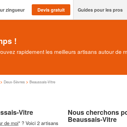
ur zingueur
Devis gratuit
Guides pour les pros
mps !
rouvez rapidement les meilleurs artisans autour de m
>
Deux-Sèvres
>
Beaussais-Vitre
ssais-Vitre
Nous cherchons pou
Beaussais-Vitre
ur de moi
" ? Voici 2 artisans