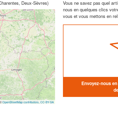
-Charentes, Deux-Sèvres)
Vous ne savez pas quel arti
nous en quelques clics vot
vous et vous mettons en rela
Envoyez-nous en q
de
 ©
OpenStreetMap contributors,
CC-BY-SA