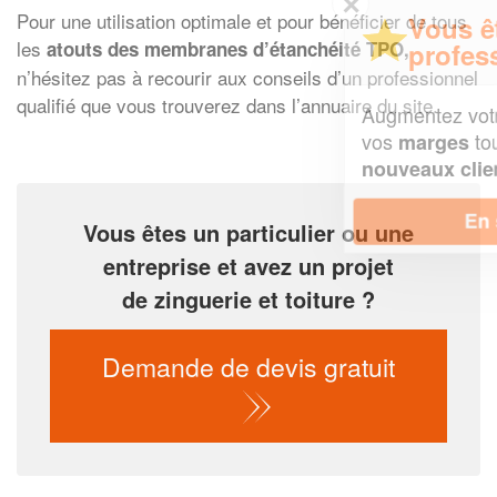
✕
Pour une utilisation optimale et pour bénéficier de tous
Vous êtes un
professionnel ?
les
atouts des membranes d’étanchéité TPO,
n’hésitez pas à recourir aux conseils d’un professionnel
qualifié que vous trouverez dans l’annuaire du site.
Augmentez votre
et
chiffre d'affaires
vos
tout en gagnant de
marges
!
nouveaux clients
En savoir plus
Vous êtes un particulier ou une
entreprise et avez un projet
de zinguerie et toiture ?
Demande de devis gratuit