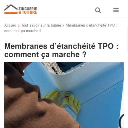
Toggle
Toggle
search
navigat
Accueil
>
Tout savoir sur la toiture
>
Membranes d’étanchéité TPO :
comment ça marche ?
Membranes d’étanchéité TPO :
comment ça marche ?