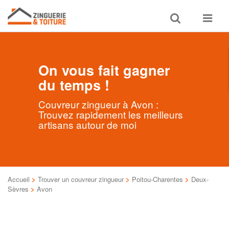
Toggle
Toggle
search
navigat
On vous fait gagner
du temps !
Couvreur zingueur à Avon :
Trouvez rapidement les meilleurs
artisans autour de moi
Accueil
>
Trouver un couvreur zingueur
>
Poitou-Charentes
>
Deux-
Sèvres
>
Avon