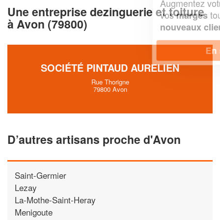
Augmentez votre
et
chiffre d'affaires
Une entreprise dezinguerie et toiture
vos
tout en gagnant de
marges
à Avon (79800)
!
nouveaux clients
En savoir plus
SOCIÉTÉ PINTAUD AURELIEN
Rue Thorigne
79800 Avon
D’autres artisans proche d'Avon
Saint-Germier
Lezay
La-Mothe-Saint-Heray
Menigoute