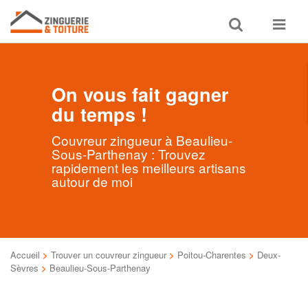
Toggle
Toggle
search
navigat
On vous fait gagner
du temps !
Couvreur zingueur à Beaulieu-
Sous-Parthenay : Trouvez
rapidement les meilleurs artisans
autour de moi
Accueil
>
Trouver un couvreur zingueur
>
Poitou-Charentes
>
Deux-
Sèvres
>
Beaulieu-Sous-Parthenay