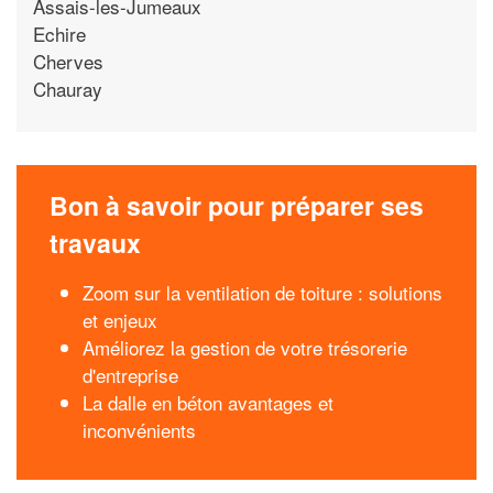
Assais-les-Jumeaux
Echire
Cherves
Chauray
Bon à savoir pour préparer ses
travaux
Zoom sur la ventilation de toiture : solutions
et enjeux
Améliorez la gestion de votre trésorerie
d'entreprise
La dalle en béton avantages et
inconvénients