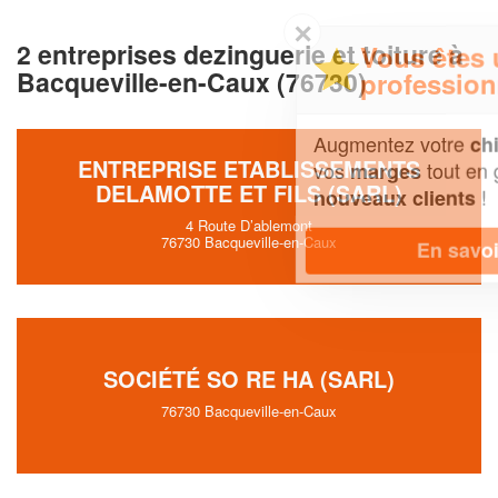
✕
2 entreprises dezinguerie et toiture à
Vous êtes un
Bacqueville-en-Caux (76730)
professionnel ?
Augmentez votre
et
chiffre d'affaires
ENTREPRISE ETABLISSEMENTS
vos
tout en gagnant de
marges
DELAMOTTE ET FILS (SARL)
!
nouveaux clients
4 Route D’ablemont
76730 Bacqueville-en-Caux
En savoir plus
SOCIÉTÉ SO RE HA (SARL)
76730 Bacqueville-en-Caux