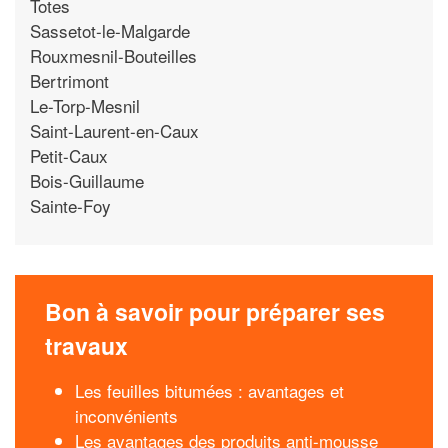
Totes
Sassetot-le-Malgarde
Rouxmesnil-Bouteilles
Bertrimont
Le-Torp-Mesnil
Saint-Laurent-en-Caux
Petit-Caux
Bois-Guillaume
Sainte-Foy
Bon à savoir pour préparer ses
travaux
Les feuilles bitumées : avantages et
inconvénients
Les avantages des produits anti-mousse