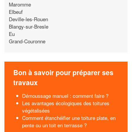
Maromme
Elbeuf
Deville-les-Rouen
Blangy-sur-Bresle
Eu
Grand-Couronne
Bon à savoir pour préparer ses
travaux
Démoussage manuel : comment faire ?
Les avantages écologiques des toitures
végétalisées
Comment étanchéifier une toiture plate, en
pente ou un toit en terrasse ?