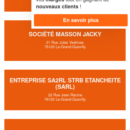
!
nouveaux clients
En savoir plus
SOCIÉTÉ MASSON JACKY
21 Rue Jules Vedrines
76120 Le-Grand-Quevilly
ENTREPRISE SA2RL STRB ETANCHEITE
(SARL)
22 Rue Jean Racine
76120 Le-Grand-Quevilly