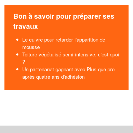
Bon à savoir pour préparer ses
travaux
Le cuivre pour retarder l'apparition de
mousse
Toiture végétalisé semi-intensive: c'est quoi
?
Un partenariat gagnant avec Plus que pro
après quatre ans d'adhésion