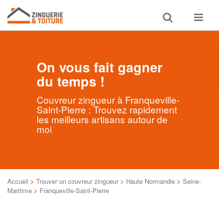
Toggle
Toggle
search
navigat
On vous fait gagner
du temps !
Couvreur zingueur à Franqueville-
Saint-Pierre : Trouvez rapidement
les meilleurs artisans autour de
moi
Accueil
>
Trouver un couvreur zingueur
>
Haute Normandie
>
Seine-
Maritime
>
Franqueville-Saint-Pierre