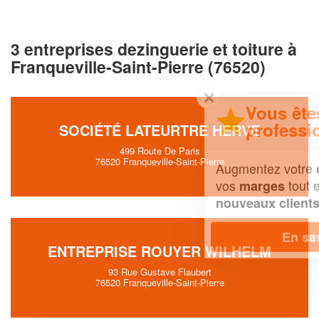
3 entreprises dezinguerie et toiture à
Franqueville-Saint-Pierre (76520)
✕
Vous êtes un
professionnel ?
SOCIÉTÉ LATEURTRE HERVE
499 Route De Paris
76520 Franqueville-Saint-Pierre
Augmentez votre
et
chiffre d'affaires
vos
tout en gagnant de
marges
!
nouveaux clients
En savoir plus
ENTREPRISE ROUYER WILHELM
93 Rue Gustave Flaubert
76520 Franqueville-Saint-Pierre