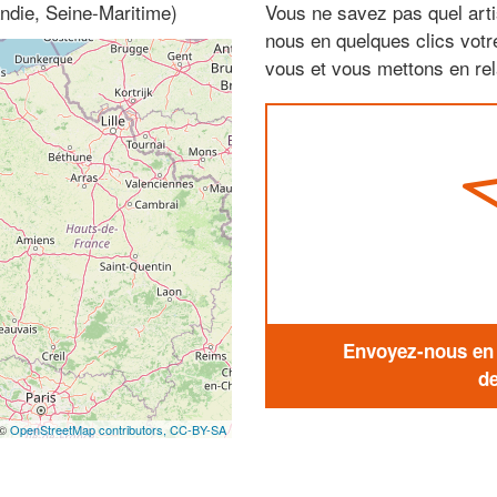
ndie, Seine-Maritime)
Vous ne savez pas quel arti
nous en quelques clics vot
vous et vous mettons en rela
Envoyez-nous en q
de
 ©
OpenStreetMap contributors,
CC-BY-SA