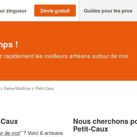
ur zingueur
Devis gratuit
Guides pour les pros
mps !
z rapidement les meilleurs artisans autour de moi
>
Seine-Maritime
>
Petit-Caux
t-Caux
Nous cherchons pou
Petit-Caux
ur de moi
" ? Voici 6 artisans