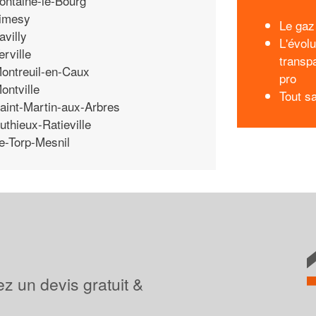
ontaine-le-Bourg
imesy
Le gaz
avilly
L'évolu
erville
transp
ontreuil-en-Caux
pro
ontville
Tout sa
aint-Martin-aux-Arbres
uthieux-Ratieville
e-Torp-Mesnil
z un devis gratuit &