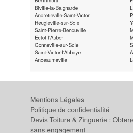
Bertrimont
F
Biville-la-Baignarde
L
Ancretieville-Saint-Victor
P
Heugleville-sur-Scie
Y
Saint-Pierre-Benouville
M
Ectot-l'Auber
M
Gonneville-sur-Scie
S
Saint-Victor-l'Abbaye
A
Anceaumeville
L
Mentions Légales
Politique de confidentialité
Devis Toiture & Zinguerie : Obtene
sans engagement