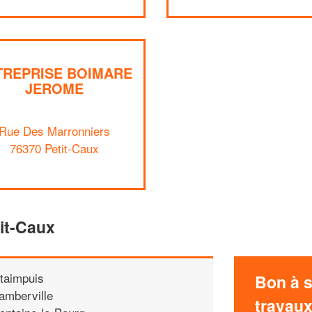
TREPRISE BOIMARE
JEROME
Rue Des Marronniers
76370 Petit-Caux
tit-Caux
taimpuis
Bon à s
amberville
travau