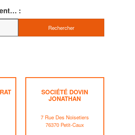
ment… :
✕
Vous êtes un
professionnel ?
RAT
SOCIÉTÉ DOVIN
JONATHAN
Augmentez votre
et
chiffre d'affaires
vos
tout en gagnant de
marges
!
nouveaux clients
7 Rue Des Noisetiers
76370 Petit-Caux
En savoir plus