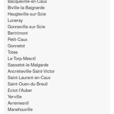
Bacqueville-en-Caux
Biville-la-Baignarde
Heugleville-sur-Scie
Luneray
Gonneville-sur-Scie
Bertrimont
Petit-Caux
Gonnetot
Totes
Le-Torp-Mesnil
Sassetot-le-Malgarde
Ancretieville-Saint-Victor
Saint-Laurent-en-Caux
Saint-Ouen-du-Breuil
Ectot-l'Auber
Yerville
Avremesnil
Manehouville