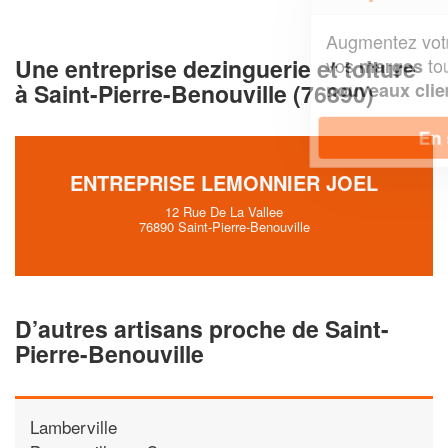
Augmentez votre
et
chiffre d'affaires
Une entreprise dezinguerie et toiture
vos
tout en gagnant de
marges
!
à Saint-Pierre-Benouville (76890)
nouveaux clients
En savoir plus
ENTREPRISE LEMONNIER JOEL
12 Rue De La Vallee
76890 Saint-Pierre-Benouville
D’autres artisans proche de Saint-
Pierre-Benouville
Lamberville