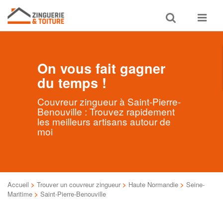
Toggle
Toggle
search
navigat
On vous fait gagner
du temps !
Couvreur zingueur à Saint-Pierre-
Benouville : Trouvez rapidement
les meilleurs artisans autour de
moi
Accueil
>
Trouver un couvreur zingueur
>
Haute Normandie
>
Seine-
Maritime
>
Saint-Pierre-Benouville