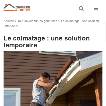
Toggle
Toggle
search
navigat
Accueil
>
Tout savoir sur les gouttières
>
Le colmatage : une solution
temporaire
Le colmatage : une solution
temporaire