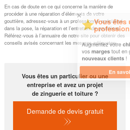
En cas de doute en ce qui concerne la manière de
procéder à une réparation d’éléments de votre
✕
Vous êtes un
gouttière, adressez-vous à un professionnel spécialisé
professionnel ?
dans la pose, la réparation et l’entretien de gouttières.
Référez-vous à l’annuaire de notre site pour obtenir des
conseils avisés concernant les mesures adéquates.
Augmentez votre
et
chiffre d'affaires
vos
tout en gagnant de
marges
!
nouveaux clients
En savoir plus
Vous êtes un particulier ou une
entreprise et avez un projet
de zinguerie et toiture ?
Demande de devis gratuit