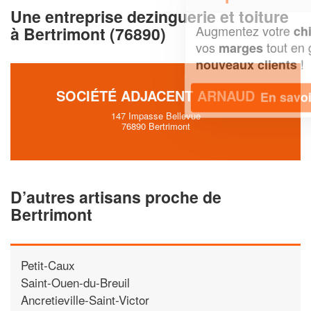
Une entreprise dezinguerie et toiture
Augmentez votre
et
chiffre d'affaires
à Bertrimont (76890)
vos
tout en gagnant de
marges
!
nouveaux clients
SOCIÉTÉ ADJACENT ARNAUD
En savoir plus
147 Impasse Bellevue
76890 Bertrimont
D’autres artisans proche de
Bertrimont
Petit-Caux
Saint-Ouen-du-Breuil
Ancretieville-Saint-Victor