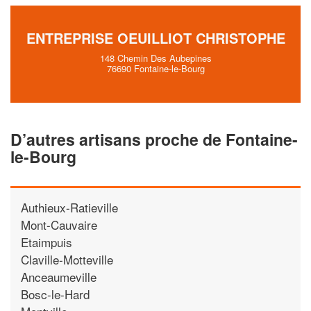
ENTREPRISE OEUILLIOT CHRISTOPHE
148 Chemin Des Aubepines
76690 Fontaine-le-Bourg
D’autres artisans proche de Fontaine-
le-Bourg
Authieux-Ratieville
Mont-Cauvaire
Etaimpuis
Claville-Motteville
Anceaumeville
Bosc-le-Hard