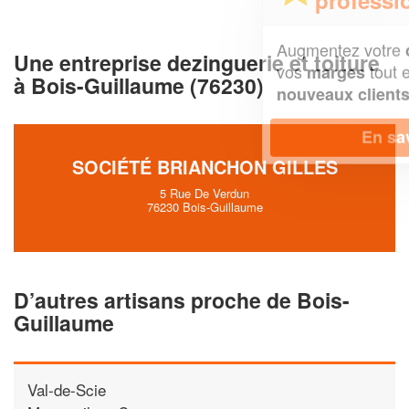
Augmentez votre
et
chiffre d'affaires
Une entreprise dezinguerie et toiture
vos
tout en gagnant de
marges
à Bois-Guillaume (76230)
!
nouveaux clients
En savoir plus
SOCIÉTÉ BRIANCHON GILLES
5 Rue De Verdun
76230 Bois-Guillaume
D’autres artisans proche de Bois-
Guillaume
Val-de-Scie