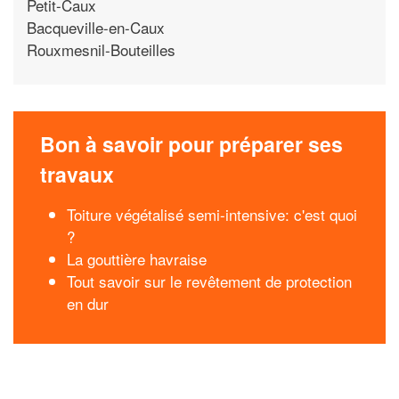
Petit-Caux
Bacqueville-en-Caux
Rouxmesnil-Bouteilles
Bon à savoir pour préparer ses
travaux
Toiture végétalisé semi-intensive: c'est quoi
?
La gouttière havraise
Tout savoir sur le revêtement de protection
en dur