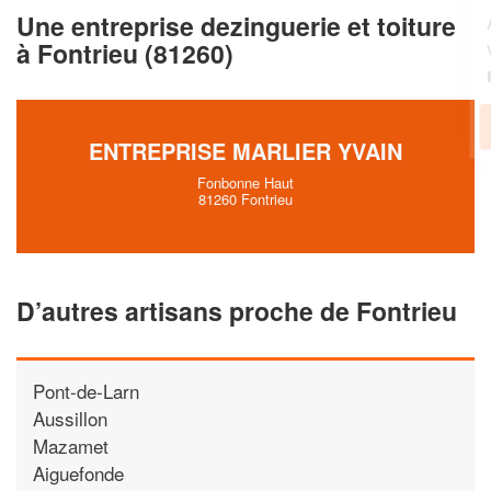
Augmentez votre
e
chiffre d'affaires
Une entreprise dezinguerie et toiture
vos
tout en gagnant de
marges
à Fontrieu (81260)
!
nouveaux clients
En savoir plus
ENTREPRISE MARLIER YVAIN
Fonbonne Haut
81260 Fontrieu
D’autres artisans proche de Fontrieu
Pont-de-Larn
Aussillon
Mazamet
Aiguefonde