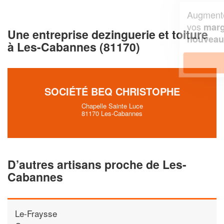
Augmentez votre
et
chiffre d'affaires
vos
tout en gagnant de
marges
Une entreprise dezinguerie et toiture
!
nouveaux clients
à Les-Cabannes (81170)
En savoir plus
SOCIÉTÉ BEQ CHRISTOPHE
Chapelle Sainte Luce
81170 Les-Cabannes
D’autres artisans proche de Les-
Cabannes
Le-Fraysse