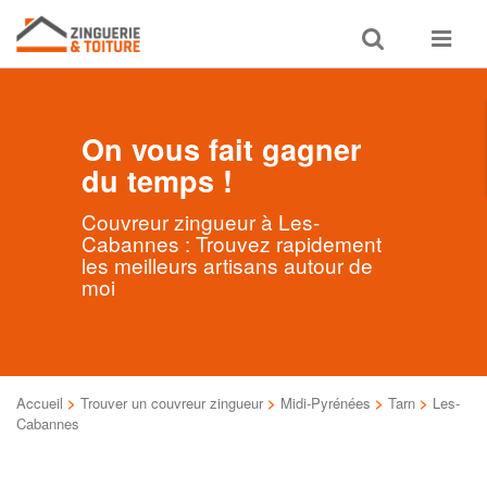
Toggle
Toggle
search
navigat
On vous fait gagner
du temps !
Couvreur zingueur à Les-
Cabannes : Trouvez rapidement
les meilleurs artisans autour de
moi
Accueil
>
Trouver un couvreur zingueur
>
Midi-Pyrénées
>
Tarn
>
Les-
Cabannes