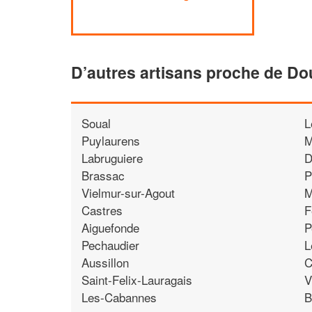
D’autres artisans proche de D
Soual
L
Puylaurens
M
Labruguiere
D
Brassac
P
Vielmur-sur-Agout
M
Castres
F
Aiguefonde
P
Pechaudier
L
Aussillon
C
Saint-Felix-Lauragais
V
Les-Cabannes
B