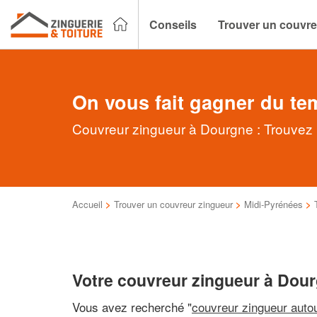
Conseils
Trouver un couvre
On vous fait gagner du te
Couvreur zingueur à Dourgne : Trouvez r
Accueil
>
Trouver un couvreur zingueur
>
Midi-Pyrénées
>
Votre couvreur zingueur à Dou
Vous avez recherché "
couvreur zingueur auto