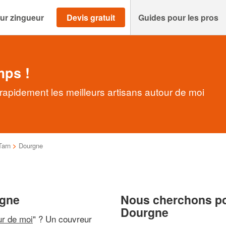
ur zingueur
Devis gratuit
Guides pour les pros
mps !
apidement les meilleurs artisans autour de moi
Tarn
>
Dourgne
rgne
Nous cherchons pou
Dourgne
ur de moi
" ? Un couvreur