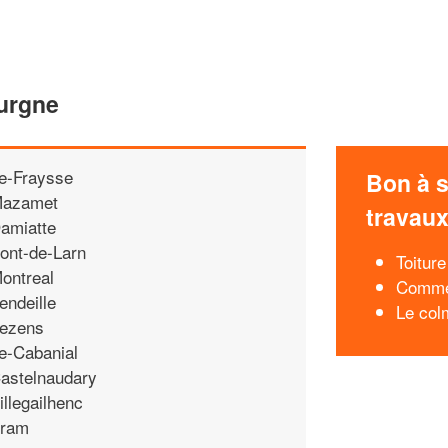
ourgne
e-Fraysse
Bon à s
azamet
travau
amiatte
ont-de-Larn
Toiture
ontreal
Commen
endeille
Le col
ezens
e-Cabanial
astelnaudary
illegailhenc
ram