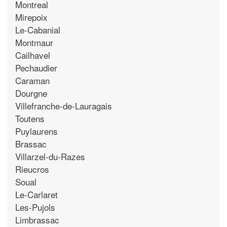
Montreal
Mirepoix
Le-Cabanial
Montmaur
Cailhavel
Pechaudier
Caraman
Dourgne
Villefranche-de-Lauragais
Toutens
Puylaurens
Brassac
Villarzel-du-Razes
Rieucros
Soual
Le-Carlaret
Les-Pujols
Limbrassac