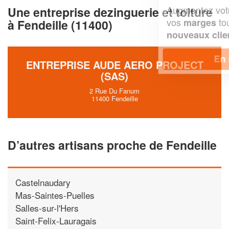
Augmentez votre
et
chiffre d'affaires
Une entreprise dezinguerie et toiture
vos
tout en gagnant de
marges
à Fendeille (11400)
!
nouveaux clients
En savoir plus
ENTREPRISE AUDE AERO PROJECT
(SAS)
2 Rue Du Fanum
11400 Fendeille
D’autres artisans proche de Fendeille
Castelnaudary
Mas-Saintes-Puelles
Salles-sur-l'Hers
Saint-Felix-Lauragais