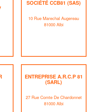
SOCIÉTÉ CCB81 (SAS)
V
10 Rue Marechal Augereau
81000 Albi
R
ENTREPRISE A.R.C.P 81
(SARL)
✕
Vous êtes un
professionnel ?
27 Rue Comte De Chardonnet
81000 Albi
Augmentez votre
et
chiffre d'affaires