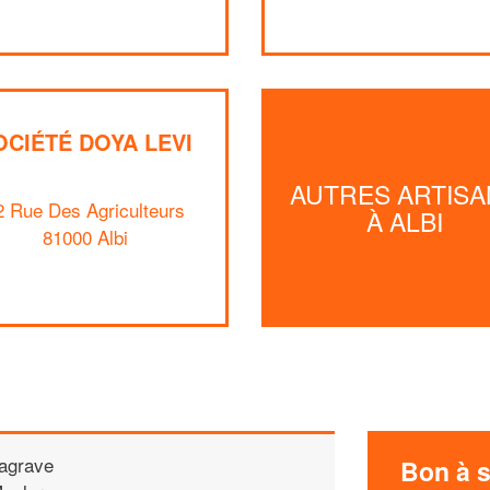
OCIÉTÉ DOYA LEVI
AUTRES ARTISA
2 Rue Des Agriculteurs
À ALBI
81000 Albi
agrave
Bon à s