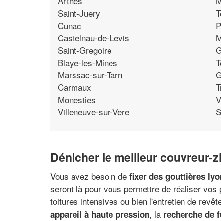
Arthes
M
Saint-Juery
T
Cunac
P
Castelnau-de-Levis
M
Saint-Gregoire
G
Blaye-les-Mines
T
Marssac-sur-Tarn
G
Carmaux
T
Monesties
V
Villeneuve-sur-Vere
S
Dénicher le meilleur couvreur-z
Vous avez besoin de
fixer des gouttières ly
seront là pour vous permettre de réaliser vos 
toitures intensives ou bien l'entretien de rev
, la
appareil à haute pression
recherche de f