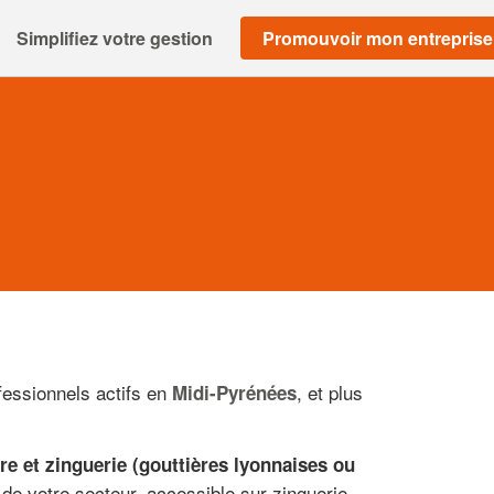
Simplifiez votre gestion
Promouvoir mon entreprise
fessionnels actifs en
, et plus
Midi-Pyrénées
ure et zinguerie (gouttières lyonnaises ou
 de votre secteur, accessible sur zinguerie-