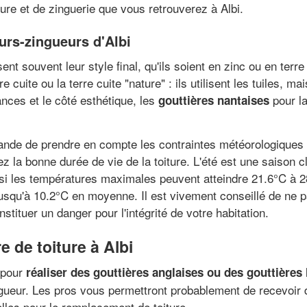
ture et de zinguerie que vous retrouverez à Albi.
eurs-zingueurs d'Albi
ent souvent leur style final, qu'ils soient en zinc ou en ter
cuite ou la terre cuite "nature" : ils utilisent les tuiles, ma
nces et le côté esthétique, les
pour la
gouttières nantaises
nde de prendre en compte les contraintes météorologiques (
 la bonne durée de vie de la toiture. L'été est une saison c
s si les températures maximales peuvent atteindre 21.6°C à
usqu'à 10.2°C en moyenne. Il est vivement conseillé de ne pa
stituer un danger pour l'intégrité de votre habitation.
e de toiture à Albi
 pour
réaliser des gouttières anglaises ou des gouttières
igueur. Les pros vous permettront probablement de recevoi
lles pour le remplacement de toiture