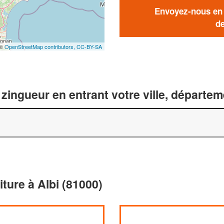
Envoyez-nous en q
de
 ©
OpenStreetMap contributors,
CC-BY-SA
zingueur en entrant votre ville, départe
iture à Albi (81000)