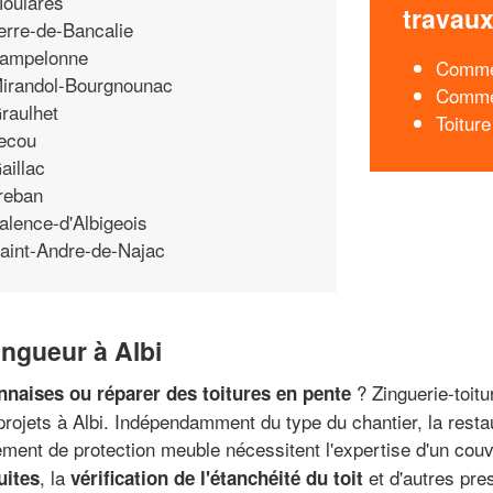
oulares
travau
erre-de-Bancalie
ampelonne
Commen
irandol-Bourgnounac
Commen
raulhet
Toiture
ecou
aillac
reban
alence-d'Albigeois
aint-Andre-de-Najac
ingueur à Albi
? Zinguerie-toitu
onnaises ou réparer des toitures en pente
projets à Albi. Indépendamment du type du chantier, la resta
êtement de protection meuble nécessitent l'expertise d'un cou
, la
et d'autres pre
uites
vérification de l'étanchéité du toit