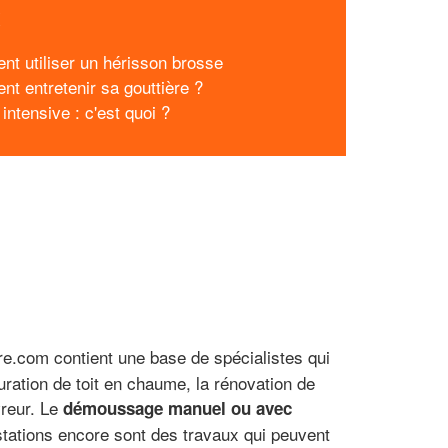
x
t utiliser un hérisson brosse
t entretenir sa gouttière ?
 intensive : c'est quoi ?
re.com contient une base de spécialistes qui
uration de toit en chaume, la rénovation de
vreur. Le
démoussage manuel ou avec
stations encore sont des travaux qui peuvent