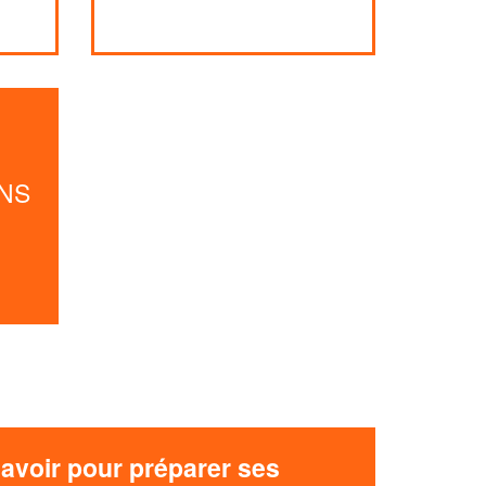
vos
tout en gagnant de
marges
!
nouveaux clients
En savoir plus
NS
avoir pour préparer ses