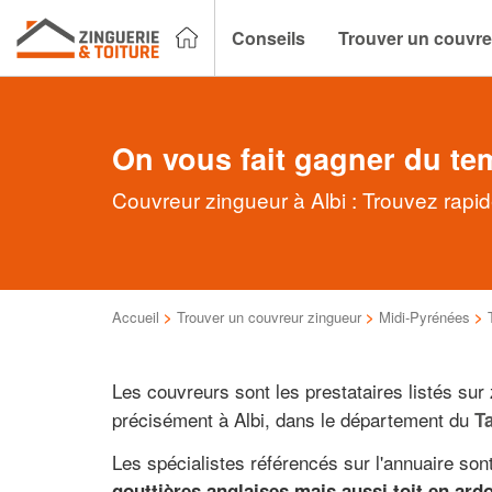
Conseils
Trouver un couvre
On vous fait gagner du te
Couvreur zingueur à Albi : Trouvez rapid
Accueil
>
Trouver un couvreur zingueur
>
Midi-Pyrénées
>
Les couvreurs sont les prestataires listés sur
précisément à Albi, dans le département du
T
Les spécialistes référencés sur l'annuaire sont
gouttières anglaises mais aussi toit en ardo