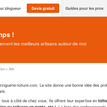
ur zingueur
Devis gratuit
Guides pour les pros
mps !
ement les meilleurs artisans autour de moi
Tarn
>
Albi
 zinguerie-toiture.com. Le site donne une bonne idée des pro
.
arn
 tous à côté de chez vous. Ils offrent leur expertise en
toit
. La liste des professionnels
ise ou toitures en pente, etc.)