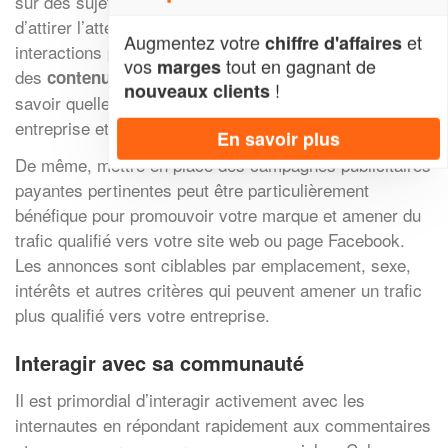
sur des sujets liés à votre secteur d’activité afin
d’attirer l’attention des utilisateurs et générer des
Augmentez votre
et
chiffre d'affaires
interactions positives avec eux. Publier régulièrement
vos
tout en gagnant de
marges
des
permet aux lecteurs de
contenus pertinents
!
nouveaux clients
savoir quelles sont les nouvelles activités de votre
entreprise et maintient votre profil visible pour eux.
En savoir plus
De même, mettre en place des campagnes publicitaires
payantes pertinentes peut être particulièrement
bénéfique pour promouvoir votre marque et amener du
trafic qualifié vers votre site web ou page Facebook.
Les annonces sont ciblables par emplacement, sexe,
intérêts et autres critères qui peuvent amener un trafic
plus qualifié vers votre entreprise.
Interagir avec sa communauté
Il est primordial d’interagir activement avec les
internautes en répondant rapidement aux commentaires