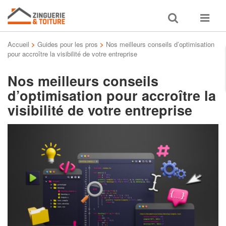
Toggle
Toggle
search
navigat
Accueil
>
Guides pour les pros
>
Nos meilleurs conseils d’optimisation
pour accroître la visibilité de votre entreprise
Nos meilleurs conseils
d’optimisation pour accroître la
visibilité de votre entreprise