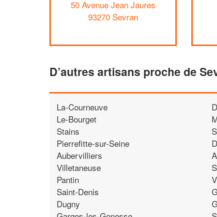
50 Avenue Jean Jaures
93270 Sevran
D’autres artisans proche de Se
La-Courneuve
D
Le-Bourget
M
Stains
S
Pierrefitte-sur-Seine
D
Aubervilliers
A
Villetaneuse
S
Pantin
V
Saint-Denis
G
Dugny
G
Garges-les-Gonesse
S