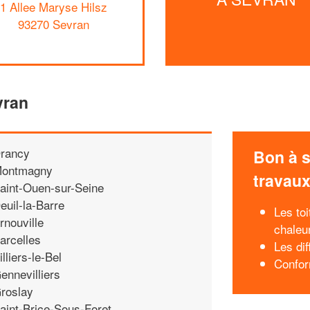
1 Allee Maryse Hilsz
93270 Sevran
vran
rancy
Bon à s
ontmagny
travau
aint-Ouen-sur-Seine
euil-la-Barre
Les toi
rnouville
chaleu
arcelles
Les di
illiers-le-Bel
Confor
ennevilliers
roslay
aint-Brice-Sous-Foret