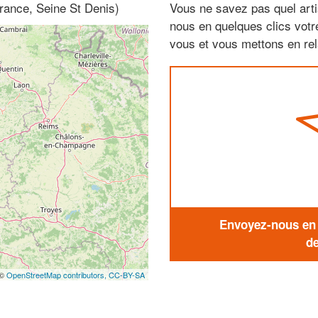
France, Seine St Denis)
Vous ne savez pas quel arti
nous en quelques clics vot
vous et vous mettons en rela
Envoyez-nous en q
de
 ©
OpenStreetMap contributors,
CC-BY-SA