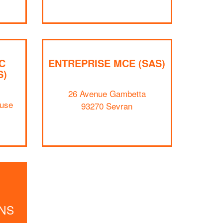
Augmentez votre
et
chiffre d'affaires
vos
tout en gagnant de
marges
!
nouveaux clients
En savoir plus
C
ENTREPRISE MCE (SAS)
S)
26 Avenue Gambetta
ouse
93270 Sevran
NS