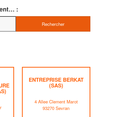
ment… :
ENTREPRISE BERKAT
URE
(SAS)
AS)
✕
Vous êtes un
4 Allee Clement Marot
professionnel ?
r
93270 Sevran