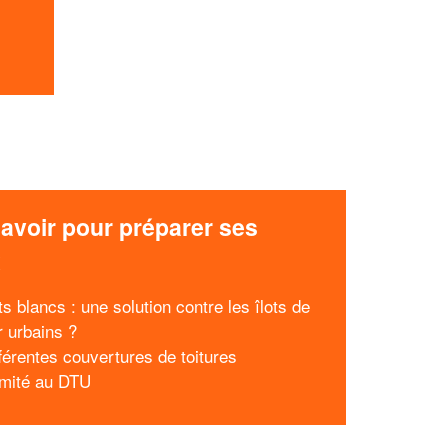
avoir pour préparer ses
x
ts blancs : une solution contre les îlots de
r urbains ?
fférentes couvertures de toitures
mité au DTU