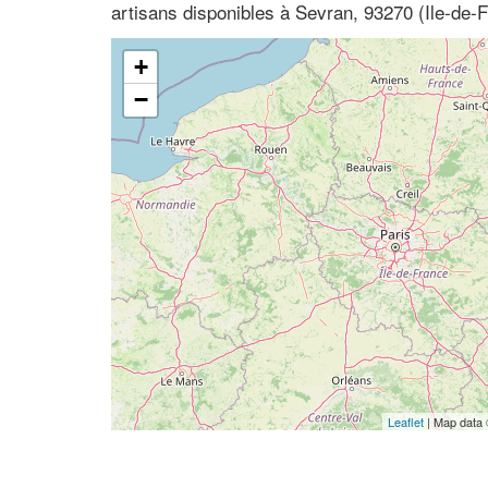
artisans disponibles à Sevran, 93270 (Ile-de-
+
−
Leaflet
| Map data