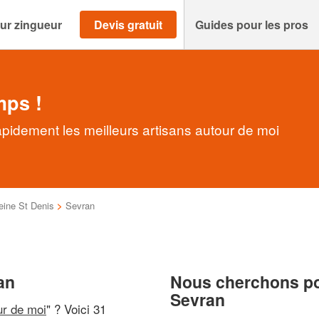
ur zingueur
Devis gratuit
Guides pour les pros
mps !
pidement les meilleurs artisans autour de moi
eine St Denis
>
Sevran
an
Nous cherchons pou
Sevran
ur de moi
" ? Voici 31