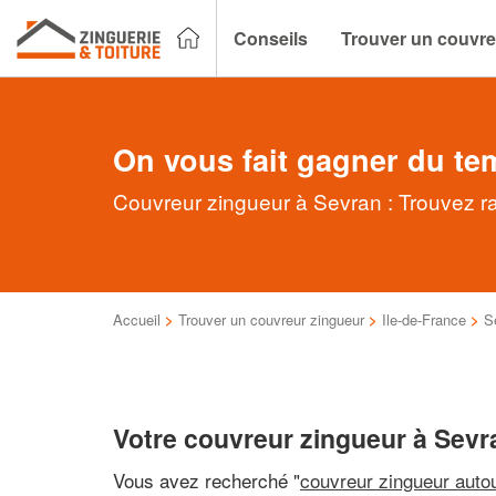
Conseils
Trouver un couvre
On vous fait gagner du te
Couvreur zingueur à Sevran : Trouvez ra
Accueil
>
Trouver un couvreur zingueur
>
Ile-de-France
>
S
Votre couvreur zingueur à Sevr
Vous avez recherché "
couvreur zingueur auto