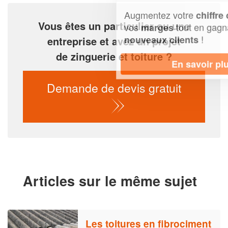
Augmentez votre
et
chiffre d'affaires
Vous êtes un particulier ou une
vos
tout en gagnant de
marges
!
nouveaux clients
entreprise et avez un projet
de zinguerie et toiture ?
En savoir plus
Demande de devis gratuit
Articles sur le même sujet
Les toitures en fibrociment