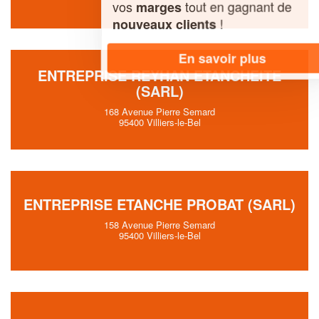
vos
tout en gagnant de
marges
!
nouveaux clients
En savoir plus
ENTREPRISE REYHAN ETANCHEITE
(SARL)
168 Avenue Pierre Semard
95400 Villiers-le-Bel
ENTREPRISE ETANCHE PROBAT (SARL)
158 Avenue Pierre Semard
95400 Villiers-le-Bel