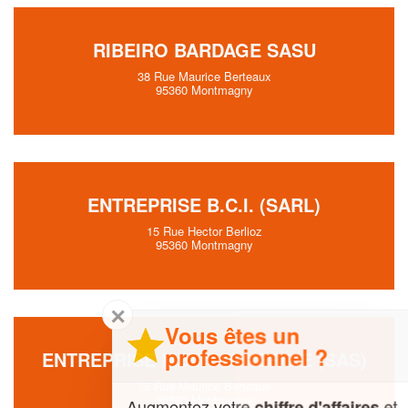
RIBEIRO BARDAGE SASU
38 Rue Maurice Berteaux
95360 Montmagny
ENTREPRISE B.C.I. (SARL)
15 Rue Hector Berlioz
95360 Montmagny
✕
Vous êtes un
professionnel ?
ENTREPRISE MULTI SYNERGIE (SAS)
78 Rue Maurice Berteaux
95360 Montmagny
Augmentez votre
et
chiffre d'affaires