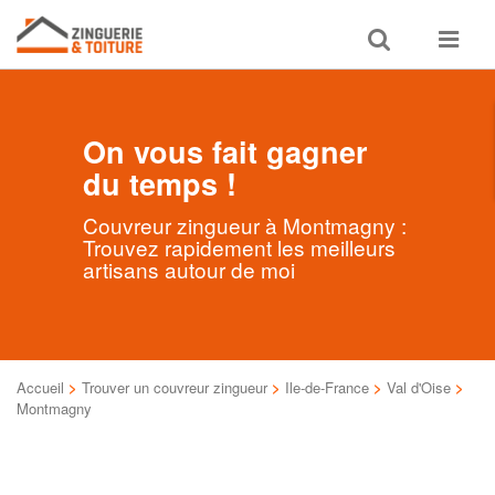
Toggle
Toggle
search
navigat
On vous fait gagner
du temps !
Couvreur zingueur à Montmagny :
Trouvez rapidement les meilleurs
artisans autour de moi
Accueil
>
Trouver un couvreur zingueur
>
Ile-de-France
>
Val d'Oise
>
Montmagny