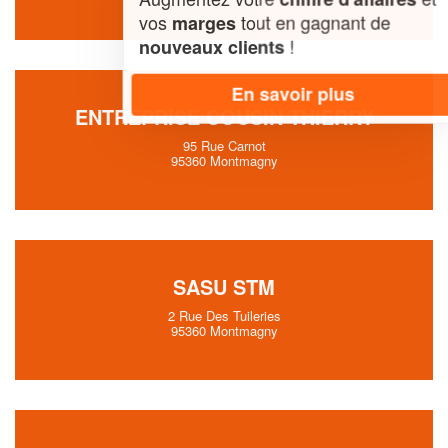
vos
tout en gagnant de
marges
!
nouveaux clients
En savoir plus
ENTREPRISE COUSIN THIERRY
95 Rue Carnot
95360 Montmagny
SASU STM
2 Rue Des Tuileries
95360 Montmagny