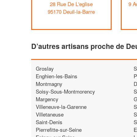
28 Rue De L'eglise
9 A
95170 Deuil-la-Barre
D’autres artisans proche de Deu
Groslay
S
Enghien-les-Bains
P
Montmagny
D
Soisy-Sous-Montmorency
S
Margency
G
Villeneuve-la-Garenne
S
Villetaneuse
S
Saint-Denis
S
Pierrefitte-sur-Seine
E