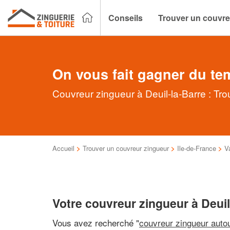
Conseils
Trouver un couvre
On vous fait gagner du te
Couvreur zingueur à Deuil-la-Barre : Tro
Accueil
>
Trouver un couvreur zingueur
>
Ile-de-France
>
V
Votre couvreur zingueur à Deuil
Vous avez recherché "
couvreur zingueur auto