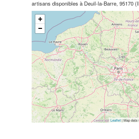
artisans disponibles à Deuil-la-Barre, 95170 (I
+
−
Leaflet
| Map data