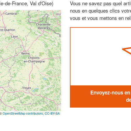
le-de-France, Val d'Oise)
Vous ne savez pas quel arti
nous en quelques clics vot
vous et vous mettons en rela
Envoyez-nous en q
de
 ©
OpenStreetMap contributors,
CC-BY-SA