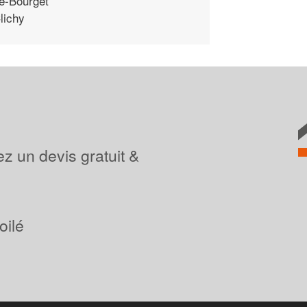
e-Bourget
lichy
z un devis gratuit &
oilé