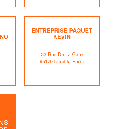
Augmentez votre
et
chiffre d'affaires
vos
tout en gagnant de
marges
!
nouveaux clients
ENTREPRISE PAQUET
En savoir plus
INO
KEVIN
33 Rue De La Gare
95170 Deuil-la-Barre
NS