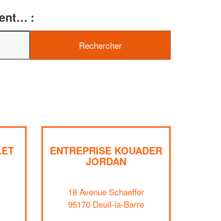
ment… :
LET
ENTREPRISE KOUADER
JORDAN
✕
Vous êtes un
18 Avenue Schaeffer
professionnel ?
95170 Deuil-la-Barre