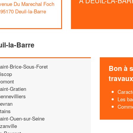
À DEUIL-LA-BA
venue Du Marechal Foch
95170 Deuil-la-Barre
il-la-Barre
aint-Brice-Sous-Foret
Bon à s
iscop
travau
omont
aint-Gratien
Caracté
ennevilliers
Les ba
evran
Commen
tains
aint-Ouen-sur-Seine
zanville