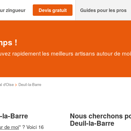
ur zingueur
Devis gratuit
Guides pour les pros
mps !
uvez rapidement les meilleurs artisans autour de moi
al d'Oise
>
Deuil-la-Barre
-la-Barre
Nous cherchons pou
Deuil-la-Barre
ur de moi
" ? Voici 16