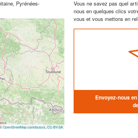
itaine, Pyrénées-
Vous ne savez pas quel arti
nous en quelques clics vot
vous et vous mettons en rela
Envoyez-nous en q
de
 ©
OpenStreetMap contributors,
CC-BY-SA