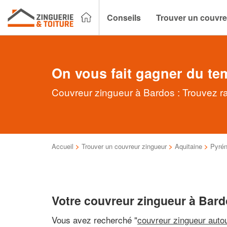
Conseils
Trouver un couvre
On vous fait gagner du te
Couvreur zingueur à Bardos : Trouvez ra
Accueil
>
Trouver un couvreur zingueur
>
Aquitaine
>
Pyrén
Votre couvreur zingueur à Bar
Vous avez recherché "
couvreur zingueur auto