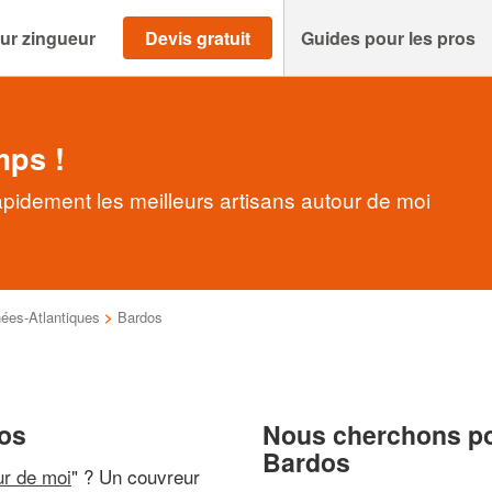
ur zingueur
Devis gratuit
Guides pour les pros
mps !
pidement les meilleurs artisans autour de moi
ées-Atlantiques
>
Bardos
dos
Nous cherchons pou
Bardos
ur de moi
" ? Un couvreur