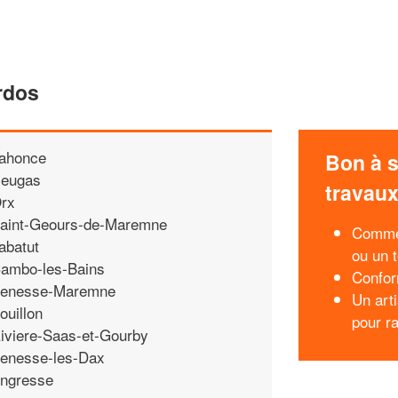
rdos
ahonce
Bon à s
eugas
travau
rx
aint-Geours-de-Maremne
Commen
abatut
ou un t
ambo-les-Bains
Confor
enesse-Maremne
Un art
ouillon
pour r
iviere-Saas-et-Gourby
enesse-les-Dax
ngresse