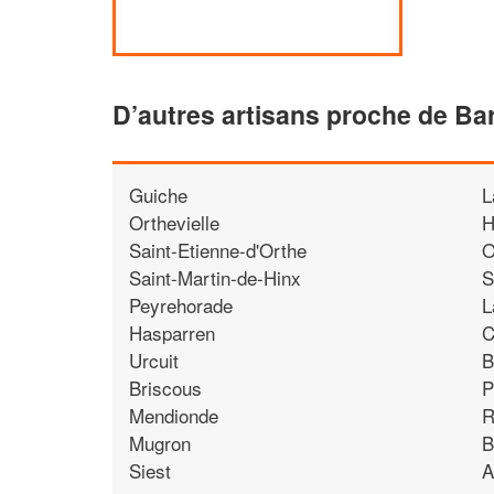
D’autres artisans proche de Ba
Guiche
L
Orthevielle
H
Saint-Etienne-d'Orthe
O
Saint-Martin-de-Hinx
S
Peyrehorade
L
Hasparren
C
Urcuit
B
Briscous
P
Mendionde
R
Mugron
B
Siest
A