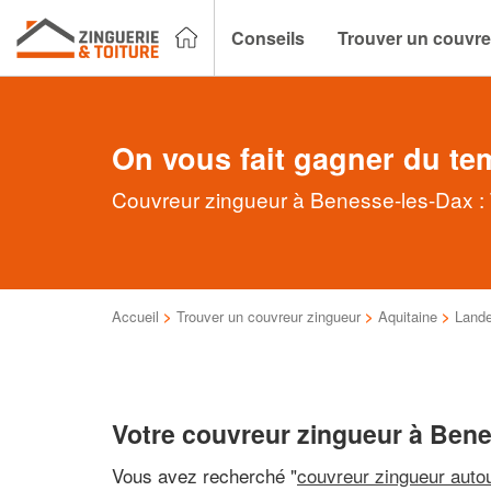
Conseils
Trouver un couvre
On vous fait gagner du te
Couvreur zingueur à Benesse-les-Dax : T
Accueil
>
Trouver un couvreur zingueur
>
Aquitaine
>
Land
Votre couvreur zingueur à Ben
Vous avez recherché "
couvreur zingueur auto