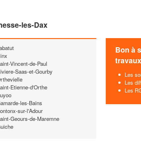
enesse-les-Dax
abatut
Bon à s
inx
travau
aint-Vincent-de-Paul
iviere-Saas-et-Gourby
Les so
rthevielle
Les dif
aint-Etienne-d'Orthe
Les RG
uyoo
amarde-les-Bains
ontonx-sur-l'Adour
aint-Geours-de-Maremne
uiche