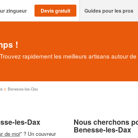
ur zingueur
Devis gratuit
Guides pour les pros
mps !
rouvez rapidement les meilleurs artisans autour de
es
>
Benesse-les-Dax
esse-les-Dax
Nous cherchons pou
Benesse-les-Dax
ur de moi
" ? Un couvreur