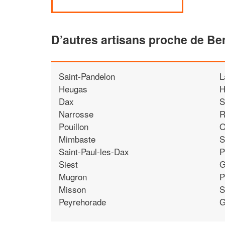
D’autres artisans proche de B
Saint-Pandelon
L
Heugas
H
Dax
S
Narrosse
R
Pouillon
O
Mimbaste
S
Saint-Paul-les-Dax
P
Siest
G
Mugron
P
Misson
S
Peyrehorade
G