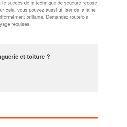
s, le succès de la technique de soudure repose
r cela, vous pouvez aussi utiliser de la laine
uniformément brillante. Demandez toutefois
oyage requises.
✕
Vous êtes un
professionnel ?
guerie et toiture ?
Augmentez votre
et
chiffre d'affaires
vos
tout en gagnant de
marges
!
nouveaux clients
En savoir plus