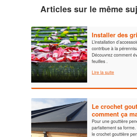
Articles sur le même suj
Installer des gr
L’installation d’accesso
contribue à la pérenni
Découvrez comment évi
feuilles .
Lire la suite
Le crochet gout
comment ça ma
Pour une gouttière pen
parfaitement sa forme
le crochet gouttière pe