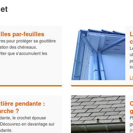
et
illes par-feuilles
L
c
ires pour protéger sa gouttière
sation des chéneaux.
L
ter que s'accumulent les
u
p
i
L
tière pendante :
C
rche ?
g
dante, le crochet épouse
P
. Découvrez-en davantage sur
g
ndante.
(