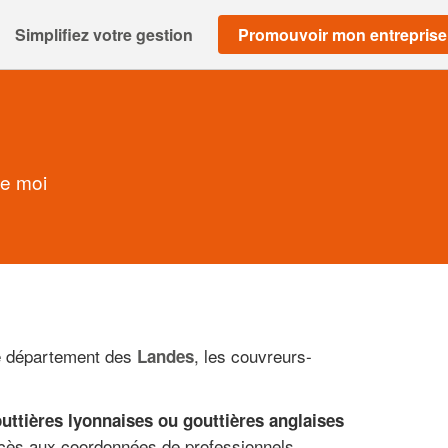
Simplifiez votre gestion
Promouvoir mon entreprise
de moi
le département des
, les couvreurs-
Landes
outtières lyonnaises ou gouttières anglaises
ccès aux coordonnées de professionnels