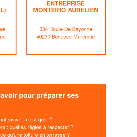
ENTREPRISE
L)
MONTEIRO AURELIEN
ues
334 Route De Bayonne
ne
40230 Benesse-Maremne
✕
Vous êtes un
professionnel ?
Augmentez votre
et
chiffre d'affaires
vos
tout en gagnant de
marges
!
nouveaux clients
avoir pour préparer ses
En savoir plus
x
 intensive : c'est quoi ?
re : quelles règles à respecter ?
 ce qu'une toiture en terrasse ?