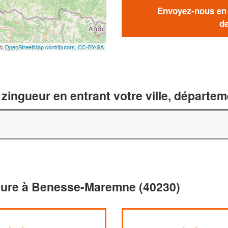
Envoyez-nous en q
de
 ©
OpenStreetMap contributors,
CC-BY-SA
zingueur en entrant votre ville, départe
oiture à Benesse-Maremne (40230)