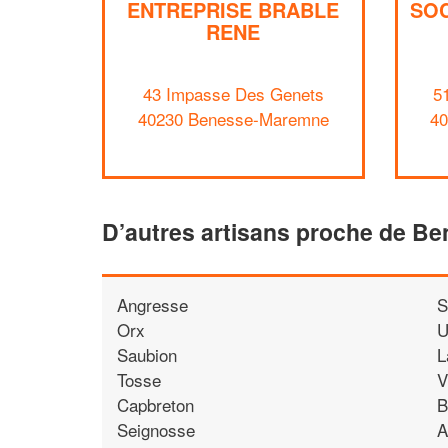
ENTREPRISE BRABLE
SOC
RENE
43 Impasse Des Genets
5
40230 Benesse-Maremne
4
D’autres artisans proche de 
Angresse
S
Orx
U
Saubion
L
Tosse
V
Capbreton
B
Seignosse
A