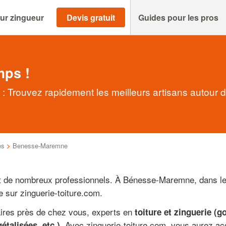
ur zingueur
Devis gratuit
Guides pour les pros
mps !
Trouvez rapidement les meilleurs artisans autour 
es
>
Benesse-Maremne
nt de nombreux professionnels. À Bénesse-Maremne, dans 
e sur zinguerie-toiture.com.
aires près de chez vous, experts en
toiture et zinguerie (g
. Avec zinguerie-toiture.com, vous aurez a
étalisées, etc.)