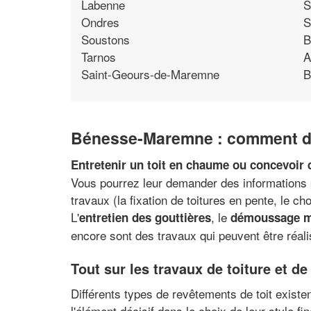
Labenne
S
Ondres
S
Soustons
B
Tarnos
A
Saint-Geours-de-Maremne
B
Bénesse-Maremne : comment dén
Entretenir un toit en chaume ou concevoir d
Vous pourrez leur demander des information
travaux (la fixation de toitures en pente, le c
L'
, le
entretien des gouttières
démoussage ma
encore sont des travaux qui peuvent être réal
Tout sur les travaux de toiture et 
Différents types de revêtements de toit existe
l'élément décisif dans le choix de leur style f