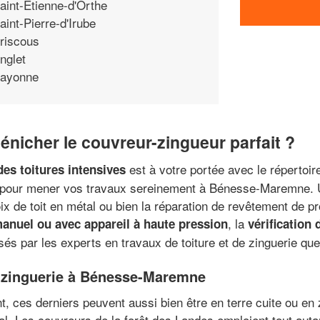
aint-Etienne-d'Orthe
aint-Pierre-d'Irube
riscous
nglet
ayonne
icher le couvreur-zingueur parfait ?
est à votre portée avec le répertoir
es toitures intensives
s pour mener vos travaux sereinement à Bénesse-Maremne. 
hoix de toit en métal ou bien la réparation de revêtement de pr
, la
nuel ou avec appareil à haute pression
vérification 
isés par les experts en travaux de toiture et de zinguerie 
de zinguerie à Bénesse-Maremne
nt, ces derniers peuvent aussi bien être en terre cuite ou en
inal. Les couvreurs de la forêt des Landes emploient tout auta