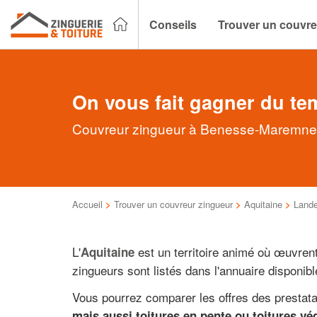
Conseils
Trouver un couvre
On vous fait gagner du te
Couvreur zingueur à Benesse-Maremne : 
Accueil
>
Trouver un couvreur zingueur
>
Aquitaine
>
Land
L'
est un territoire animé où œuvre
Aquitaine
zingueurs sont listés dans l'annuaire disponibl
Vous pourrez comparer les offres des prestat
mais aussi toitures en pente ou toitures vég