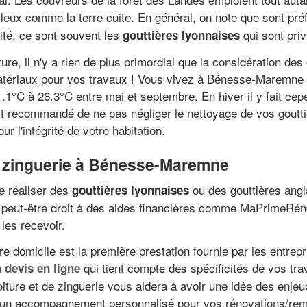
gileux comme la terre cuite. En général, on note que sont pr
dité, ce sont souvent les
qui sont priv
gouttières lyonnaises
iture, il n'y a rien de plus primordial que la considération d
matériaux pour vos travaux ! Vous vivez à Bénesse-Maremne ?
1°C à 26.3°C entre mai et septembre. En hiver il y fait cep
st recommandé de ne pas négliger le nettoyage de vos gouttiè
ur l'intégrité de votre habitation.
e zinguerie à Bénesse-Maremne
e réaliser des
ou des gouttières angl
gouttières lyonnaises
peut-être droit à des aides financières comme MaPrimeRéno
 les recevoir.
e domicile est la première prestation fournie par les entrepr
qui tient compte des spécificités de vos trav
devis en ligne
oiture et de zinguerie vous aidera à avoir une idée des enj
'un accompagnement personnalisé pour vos rénovations/remp