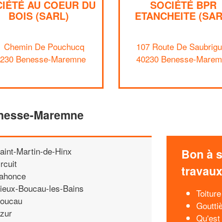
IÉTÉ AU COEUR DU
SOCIÉTÉ BPR
BOIS (SARL)
ETANCHEITE (SAR
1 Chemin De Pouchucq
107 Route De Saubrig
0230 Benesse-Maremne
40230 Benesse-Marem
Benesse-Maremne
aint-Martin-de-Hinx
Bon à s
rcuit
travau
ahonce
ieux-Boucau-les-Bains
Toiture
oucau
Gouttiè
zur
Qu'est