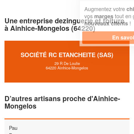
Augmentez votre
et
chiffre d'affaires
vos
tout en gagnant de
marges
Une entreprise dezinguerie et toiture
!
nouveaux clients
à Ainhice-Mongelos (64220)
En savoir plus
SOCIÉTÉ RC ETANCHEITE (SAS)
29 R De Loulie
64220 Ainhice-Mongelos
D’autres artisans proche d'Ainhice-
Mongelos
Pau