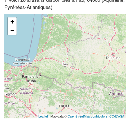
Pyrénées-Atlantiques)
+
−
Leaflet
| Map data ©
OpenStreetMap contributors,
CC-BY-SA