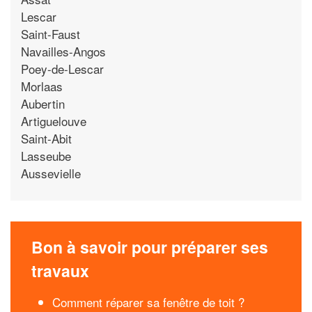
Lescar
Saint-Faust
Navailles-Angos
Poey-de-Lescar
Morlaas
Aubertin
Artiguelouve
Saint-Abit
Lasseube
Aussevielle
Bon à savoir pour préparer ses
travaux
Comment réparer sa fenêtre de toit ?