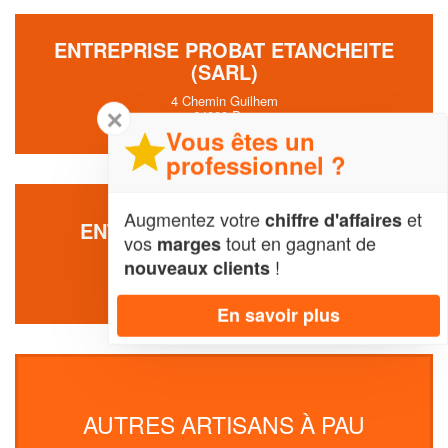
ENTREPRISE PROBAT ETANCHEITE
(SARL)
4 Chemin Guilhem
✕
64000 Pau
Vous êtes un
professionnel ?
Augmentez votre
et
chiffre d'affaires
ENTREPRISE BOURY JEREMY
vos
tout en gagnant de
marges
16 Boulevard Barbanegre
!
nouveaux clients
64000 Pau
En savoir plus
AUTRES ARTISANS À PAU