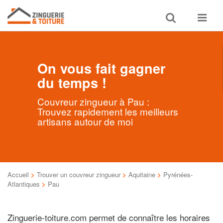
Toggle
Toggle
search
navigat
On vous fait gagner
du temps !
Couvreur zingueur à Pau :
Trouvez rapidement les meilleurs
artisans autour de moi
Accueil
>
Trouver un couvreur zingueur
>
Aquitaine
>
Pyrénées-
Atlantiques
>
Pau
Zinguerie-toiture.com permet de connaître les horaires