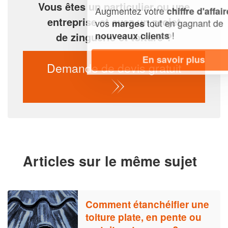
Vous êtes un particulier ou une
Augmentez votre
et
chiffre d'affaires
entreprise et avez un projet
vos
tout en gagnant de
marges
!
nouveaux clients
de zinguerie et toiture ?
En savoir plus
Demande de devis gratuit
Articles sur le même sujet
Comment étanchéifier une
toiture plate, en pente ou