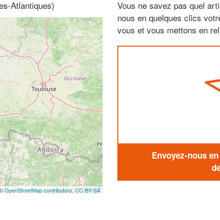
es-Atlantiques)
Vous ne savez pas quel arti
nous en quelques clics vot
vous et vous mettons en rela
Envoyez-nous en q
de
 ©
OpenStreetMap contributors,
CC-BY-SA