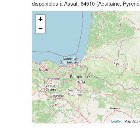
disponibles à Assat, 64510 (Aquitaine, Pyréné
+
−
Leaflet
| Map data