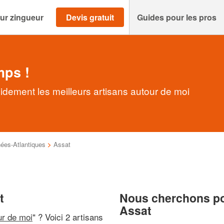
ur zingueur
Devis gratuit
Guides pour les pros
mps !
idement les meilleurs artisans autour de moi
ées-Atlantiques
>
Assat
t
Nous cherchons pou
Assat
ur de moi
" ? Voici 2 artisans