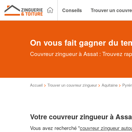
Conseils
Trouver un couvre
On vous fait gagner du te
Couvreur zingueur à Assat : Trouvez rap
Accueil
>
Trouver un couvreur zingueur
>
Aquitaine
>
Pyrén
Votre couvreur zingueur à Assa
Vous avez recherché "
couvreur zingueur auto