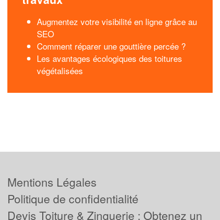
Augmentez votre visibilité en ligne grâce au
SEO
Comment réparer une gouttière percée ?
Les avantages écologiques des toitures
végétalisées
Mentions Légales
Politique de confidentialité
Devis Toiture & Zinguerie : Obtenez un