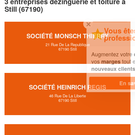
3 entreprises dezinguerie et toiture à
Still (67190)
✕
Vous êtes un
SOCIÉTÉ MONSCH THIERRY
professionnel ?
21 Rue De La Republique
67190 Still
Augmentez votre
et
chiffre d'affaires
vos
tout en gagnant de
marges
!
nouveaux clients
En savoir plus
SOCIÉTÉ HEINRICH REGIS
46 Rue De La Liberte
67190 Still