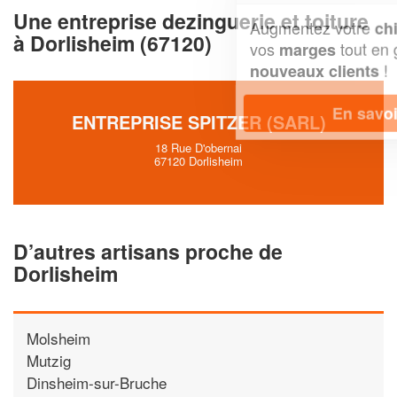
Une entreprise dezinguerie et toiture
Augmentez votre
et
chiffre d'affaires
à Dorlisheim (67120)
vos
tout en gagnant de
marges
!
nouveaux clients
En savoir plus
ENTREPRISE SPITZER (SARL)
18 Rue D'obernai
67120 Dorlisheim
D’autres artisans proche de
Dorlisheim
Molsheim
Mutzig
Dinsheim-sur-Bruche