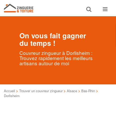
Toggle
Toggle
search
navigat
On vous fait gagner
du temps !
Couvreur zingueur à Dorlisheim :
Trouvez rapidement les meilleurs
artisans autour de moi
Accueil
>
Trouver un couvreur zingueur
>
Alsace
>
Bas-Rhin
>
Dorlisheim