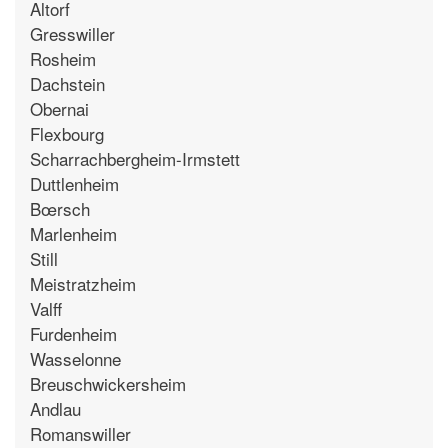
Altorf
Gresswiller
Rosheim
Dachstein
Obernai
Flexbourg
Scharrachbergheim-Irmstett
Duttlenheim
Bœrsch
Marlenheim
Still
Meistratzheim
Valff
Furdenheim
Wasselonne
Breuschwickersheim
Andlau
Romanswiller