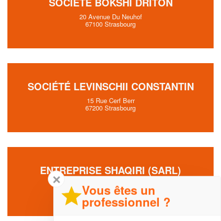
SOCIÉTÉ BOKSHI DRITON
20 Avenue Du Neuhof
67100 Strasbourg
SOCIÉTÉ LEVINSCHII CONSTANTIN
15 Rue Cerf Berr
67200 Strasbourg
ENTREPRISE SHAQIRI (SARL)
✕
38 Rue De Wattwiller
Vous êtes un
67100 Strasbourg
professionnel ?