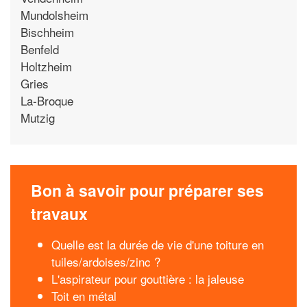
Mundolsheim
Bischheim
Benfeld
Holtzheim
Gries
La-Broque
Mutzig
Bon à savoir pour préparer ses
travaux
Quelle est la durée de vie d'une toiture en
tuiles/ardoises/zinc ?
L'aspirateur pour gouttière : la jaleuse
Toit en métal