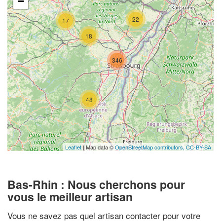
−
22
17
18
346
48
Leaflet
| Map data ©
OpenStreetMap contributors,
CC-BY-SA
Bas-Rhin : Nous cherchons pour
vous le meilleur artisan
Vous ne savez pas quel artisan contacter pour votre