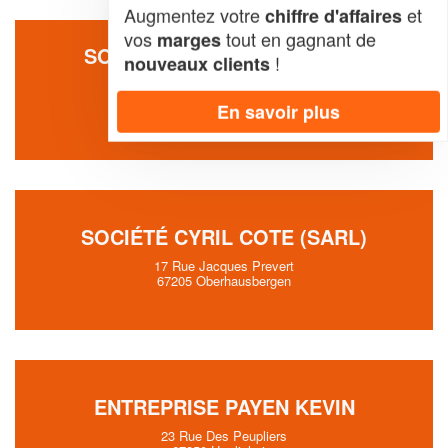
Augmentez votre
et
chiffre d'affaires
vos
tout en gagnant de
marges
SOCIÉTÉ MULTITECHNIQUES
!
nouveaux clients
ETANCHEITE (SARL)
5 Rue Benjamin Silliman Jr.
En savoir plus
67116 Reichstett
SOCIÉTÉ CYRIL COTE (SARL)
17 Rue Jacques Prevert
67205 Oberhausbergen
ENTREPRISE PAYEN KEVIN
23 Rue Des Peupliers