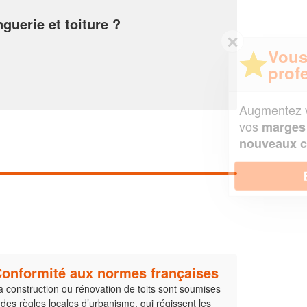
guerie et toiture ?
✕
Vous êtes un
professionnel ?
Augmentez votre
et
chiffre d'affaires
vos
tout en gagnant de
marges
!
nouveaux clients
En savoir plus
onformité aux normes françaises
a construction ou rénovation de toits sont soumises
 des règles locales d’urbanisme, qui régissent les