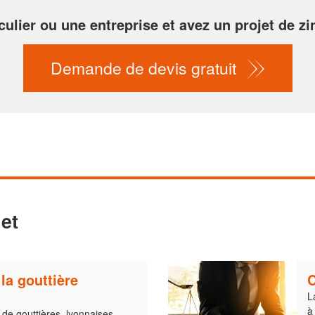
culier ou une entreprise et avez un projet de zin
Demande de devis gratuit
et
 la gouttière
C
L
à
s de gouttières, lyonnaises,