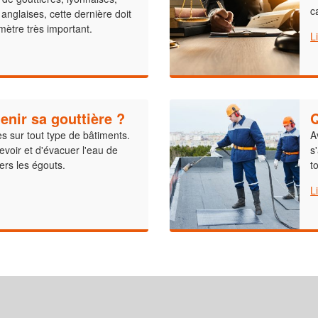
c
 anglaises, cette dernière doit
amètre très important.
L
enir sa gouttière ?
Q
es sur tout type de bâtiments.
A
evoir et d'évacuer l'eau de
s
vers les égouts.
t
L