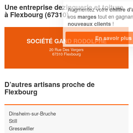
Une entreprise dezinguerie et toiture
Augmentez votre
et
chiffre d'affaires
à Flexbourg (67310)
vos
tout en gagnant de
marges
!
nouveaux clients
En savoir plus
SOCIÉTÉ GAND RODOLPHE
20 Rue Des Vergers
67310 Flexbourg
D’autres artisans proche de
Flexbourg
Dinsheim-sur-Bruche
Still
Gresswiller