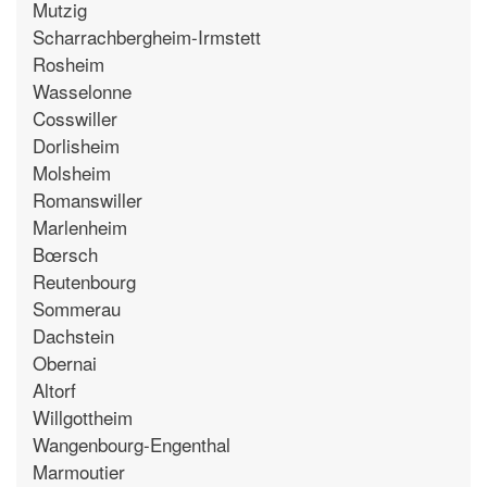
Mutzig
Scharrachbergheim-Irmstett
Rosheim
Wasselonne
Cosswiller
Dorlisheim
Molsheim
Romanswiller
Marlenheim
Bœrsch
Reutenbourg
Sommerau
Dachstein
Obernai
Altorf
Willgottheim
Wangenbourg-Engenthal
Marmoutier