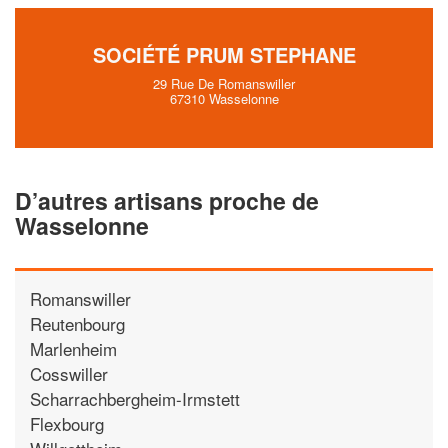
SOCIÉTÉ PRUM STEPHANE
29 Rue De Romanswiller
67310 Wasselonne
D’autres artisans proche de
Wasselonne
Romanswiller
Reutenbourg
Marlenheim
Cosswiller
Scharrachbergheim-Irmstett
Flexbourg