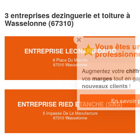
3 entreprises dezinguerie et toiture à
Wasselonne (67310)
✕
Vous êtes un
ENTREPRISE LEONARD DAVID
professionnel ?
8 Place Du Marche
67310 Wasselonne
Augmentez votre
et
chiffre d'affaires
vos
tout en gagnant de
marges
!
nouveaux clients
En savoir plus
ENTREPRISE RIED ETANCHE (SAS)
5 Impasse De La Manufacture
67310 Wasselonne