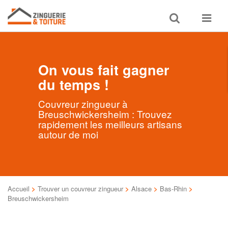
Toggle
Toggle
search
navigat
On vous fait gagner
du temps !
Couvreur zingueur à
Breuschwickersheim : Trouvez
rapidement les meilleurs artisans
autour de moi
Accueil
>
Trouver un couvreur zingueur
>
Alsace
>
Bas-Rhin
>
Breuschwickersheim