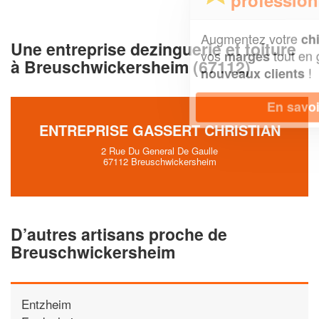
Augmentez votre
et
chiffre d'affaires
Une entreprise dezinguerie et toiture
vos
tout en gagnant de
marges
à Breuschwickersheim (67112)
!
nouveaux clients
En savoir plus
ENTREPRISE GASSERT CHRISTIAN
2 Rue Du General De Gaulle
67112 Breuschwickersheim
D’autres artisans proche de
Breuschwickersheim
Entzheim