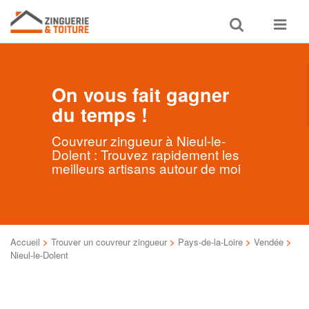
Toggle
Toggle
search
navigat
On vous fait gagner
du temps !
Couvreur zingueur à Nieul-le-
Dolent : Trouvez rapidement les
meilleurs artisans autour de moi
Accueil
>
Trouver un couvreur zingueur
>
Pays-de-la-Loire
>
Vendée
>
Nieul-le-Dolent