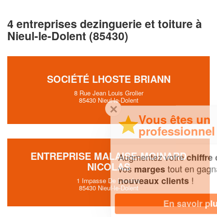
4 entreprises dezinguerie et toiture à
Nieul-le-Dolent (85430)
SOCIÉTÉ LHOSTE BRIANN
8 Rue Jean Louis Grolier
85430 Nieul-le-Dolent
✕
Vous êtes un
professionnel ?
ENTREPRISE MALAISE-MOINARD
Augmentez votre
et
chiffre d'affaires
NICOLAS
vos
tout en gagnant de
marges
!
nouveaux clients
1 Impasse De L'enclos
85430 Nieul-le-Dolent
En savoir plus