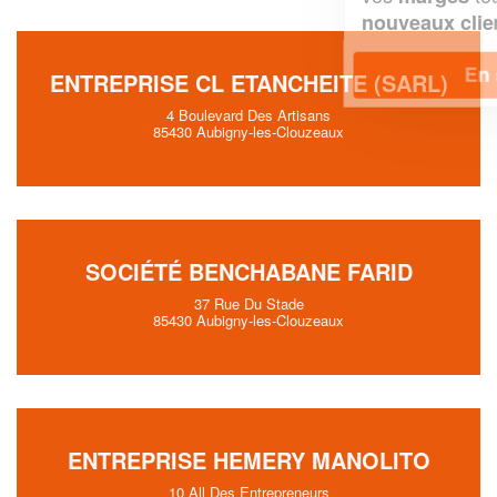
!
nouveaux clients
En savoir plus
ENTREPRISE CL ETANCHEITE (SARL)
4 Boulevard Des Artisans
85430 Aubigny-les-Clouzeaux
SOCIÉTÉ BENCHABANE FARID
37 Rue Du Stade
85430 Aubigny-les-Clouzeaux
ENTREPRISE HEMERY MANOLITO
10 All Des Entrepreneurs