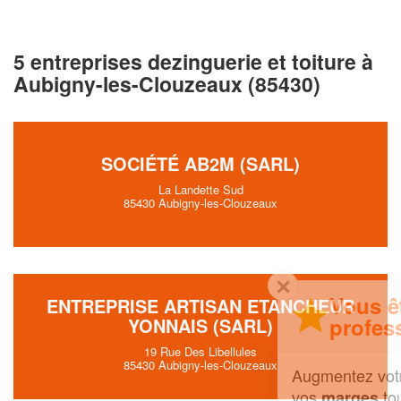
5 entreprises dezinguerie et toiture à
Aubigny-les-Clouzeaux (85430)
SOCIÉTÉ AB2M (SARL)
La Landette Sud
85430 Aubigny-les-Clouzeaux
✕
Vous êtes un
ENTREPRISE ARTISAN ETANCHEUR
professionnel ?
YONNAIS (SARL)
19 Rue Des Libellules
85430 Aubigny-les-Clouzeaux
Augmentez votre
et
chiffre d'affaires
vos
tout en gagnant de
marges