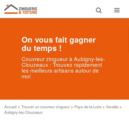
Toggle
Toggle
search
navigat
On vous fait gagner
du temps !
Couvreur zingueur à Aubigny-les-
Clouzeaux : Trouvez rapidement
les meilleurs artisans autour de
moi
Accueil
>
Trouver un couvreur zingueur
>
Pays-de-la-Loire
>
Vendée
>
Aubigny-les-Clouzeaux