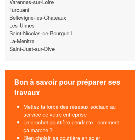
Varennes-sur-Loire
Turquant
Bellevigne-les-Chateaux
Les-Ulmes
Saint-Nicolas-de-Bourgueil
La-Menitre
Saint-Just-sur-Dive
Bon à savoir pour préparer ses
travaux
Mettez la force des réseaux sociaux au
service de votre entreprise
Le crochet gouttière pendante : comment
ça marche ?
Bien choisir sa gouttière en acier