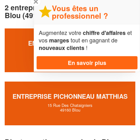
✕
2 entreprises dezinguerie et toiture à
Vous êtes un
Blou (49160)
professionnel ?
Augmentez votre
et
chiffre d'affaires
vos
tout en gagnant de
marges
ENTREPRISE ROGER CYRIL
!
nouveaux clients
22 Route De Vernantes
49160 Blou
En savoir plus
ENTREPRISE PICHONNEAU MATTHIAS
15 Rue Des Chataigniers
49160 Blou