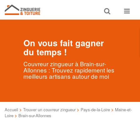
Toggle
Toggle
search
navigat
On vous fait gagner
du temps !
Couvreur zingueur à Brain-sur-
Allonnes : Trouvez rapidement les
meilleurs artisans autour de moi
Accueil
>
Trouver un couvreur zingueur
>
Pays-de-la-Loire
>
Maine-et-
Loire
>
Brain-sur-Allonnes