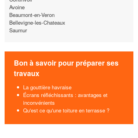
Avoine
Beaumont-en-Veron
Bellevigne-les-Chateaux
Saumur
Bon à savoir pour préparer ses
travaux
La gouttière havraise
Écrans réfléchissants : avantages et
inconvénients
Qu'est ce qu'une toiture en terrasse ?