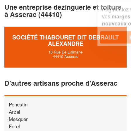
Une entreprise dezinguerie et toiture
Augmentez votre
et
chiffre d'affaires
à Asserac (44410)
vos
tout en gagnant de
marges
!
nouveaux clients
SOCIÉTÉ THABOURET DIT DEBRAULT
En savoir plus
ALEXANDRE
13 Rue De L'almene
44410 Asserac
D’autres artisans proche d'Asserac
Penestin
Arzal
Mesquer
Ferel